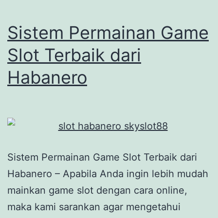
Sistem Permainan Game
Slot Terbaik dari
Habanero
Sistem Permainan Game Slot Terbaik dari
Habanero – Apabila Anda ingin lebih mudah
mainkan game slot dengan cara online,
maka kami sarankan agar mengetahui