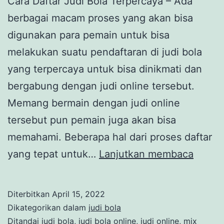
Cara Daftar Judi Bola Terpercaya – Ada
berbagai macam proses yang akan bisa
digunakan para pemain untuk bisa
melakukan suatu pendaftaran di judi bola
yang terpercaya untuk bisa dinikmati dan
bergabung dengan judi online tersebut.
Memang bermain dengan judi online
tersebut pun pemain juga akan bisa
memahami. Beberapa hal dari proses daftar
Cara
yang tepat untuk…
Lanjutkan membaca
Daftar
Judi
Diterbitkan
April 15, 2022
Bola
Dikategorikan dalam
judi bola
Terpe
Ditandai
judi bola
,
judi bola online
,
judi online
,
mix