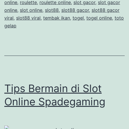
online
,
roulette
,
roulette online
,
slot gacor
,
slot gacor
2022
online
,
slot online
,
slot88
,
slot88 gacor
,
slot88 gacor
viral
,
slot88 viral
,
tembak ikan
,
togel
,
togel online
,
toto
gelap
Tips Bermain di Slot
Online Spadegaming