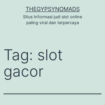
Lewati
THEGYPSYNOMADS
ke
Situs Informasi judi slot online
konten
paling viral dan terpercaya
Tag:
slot
gacor