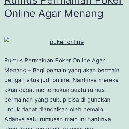
Online Agar Menang
Rumus Permainan Poker Online Agar
Menang – Bagi pemain yang akan bermain
dengan situs judi online. Nantinya mereka
akan dapat menemukan suatu rumus
permainan yang cukup bisa di gunakan
untuk dapat diandalkan oleh pemain.
Adanya satu rumusan main ini nantinya
akan dapat membuat pemain pun