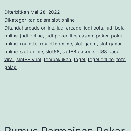
di
Diterbitkan
Mei 28, 2022
Slot
Dikategorikan dalam
slot online
Online
Ditandai
arcade online
,
judi arcade
,
judi bola
,
judi bola
online
,
judi online
,
judi poker
,
live casino
,
poker
,
poker
Spadegaming
online
,
roulette
,
roulette online
,
slot gacor
,
slot gacor
online
,
slot online
,
slot88
,
slot88 gacor
,
slot88 gacor
viral
,
slot88 viral
,
tembak ikan
,
togel
,
togel online
,
toto
gelap
Rumus Permainan Poker