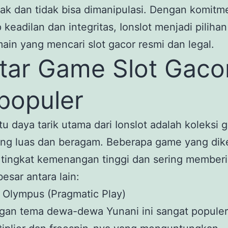
ak dan tidak bisa dimanipulasi. Dengan komitm
 keadilan dan integritas, Ionslot menjadi piliha
ain yang mencari slot gacor resmi dan legal.
tar Game Slot Gaco
populer
tu daya tarik utama dari Ionslot adalah koleksi 
ang luas dan beragam. Beberapa game yang dik
 tingkat kemenangan tinggi dan sering member
besar antara lain:
 Olympus (Pragmatic Play)
gan tema dewa-dewa Yunani ini sangat populer