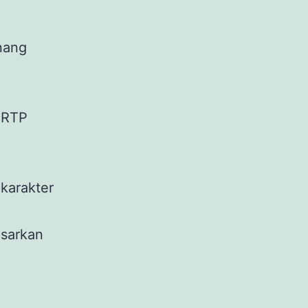
nang
a RTP
karakter
asarkan