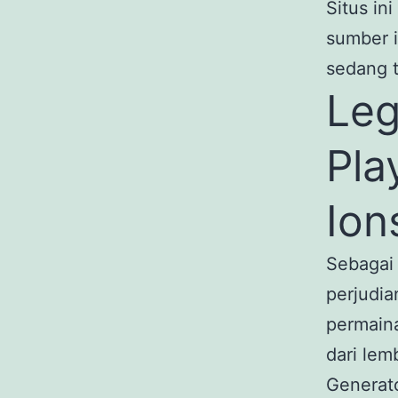
Situs in
sumber 
sedang t
Leg
Pla
Ion
Sebagai 
perjudia
permaina
dari le
Generat