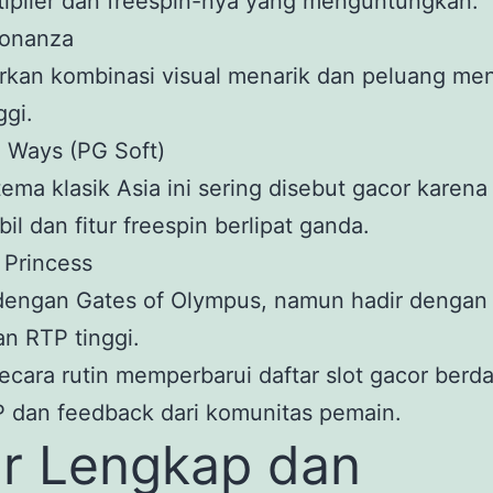
ltiplier dan freespin-nya yang menguntungkan.
onanza
kan kombinasi visual menarik dan peluang me
ggi.
 Ways (PG Soft)
tema klasik Asia ini sering disebut gacor karen
bil dan fitur freespin berlipat ganda.
t Princess
dengan Gates of Olympus, namun hadir dengan 
n RTP tinggi.
secara rutin memperbarui daftar slot gacor berd
P dan feedback dari komunitas pemain.
ur Lengkap dan