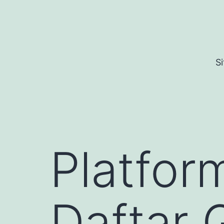
Lewati
ke
konten
Si
Platfor
Daftar 