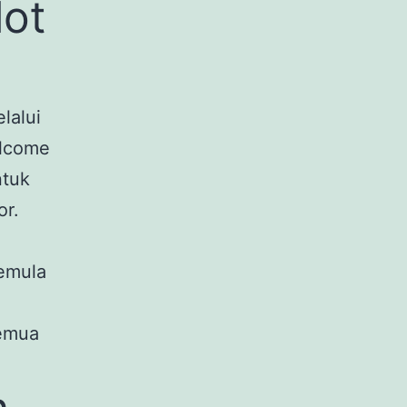
lot
lalui
elcome
ntuk
or.
pemula
semua