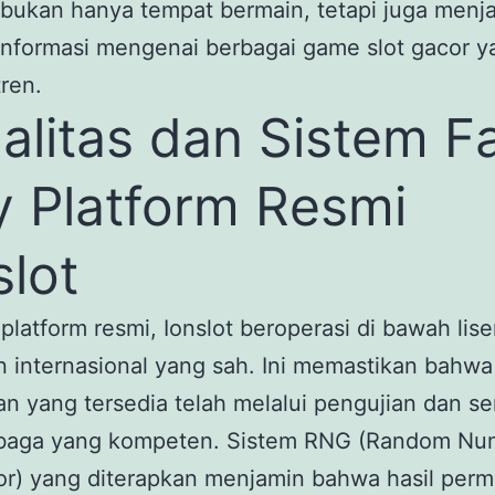
i bukan hanya tempat bermain, tetapi juga menja
informasi mengenai berbagai game slot gacor y
ren.
alitas dan Sistem Fa
y Platform Resmi
slot
platform resmi, Ionslot beroperasi di bawah lise
n internasional yang sah. Ini memastikan bahwa
n yang tersedia telah melalui pengujian dan ser
mbaga yang kompeten. Sistem RNG (Random Nu
or) yang diterapkan menjamin bahwa hasil perm