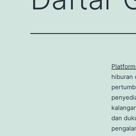
Platform
hiburan 
pertumbu
penyedia
kalangan
dan duku
pengala