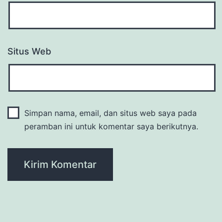
Situs Web
Simpan nama, email, dan situs web saya pada
peramban ini untuk komentar saya berikutnya.