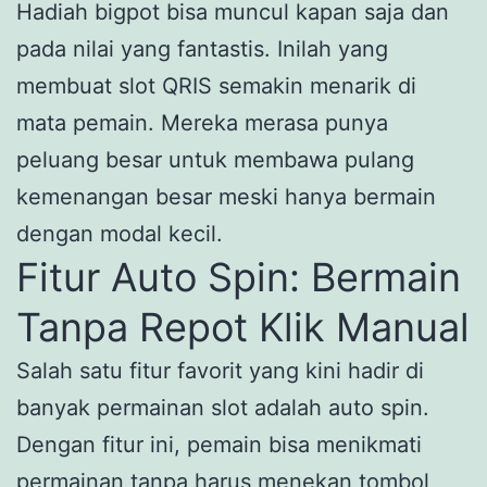
Hadiah bigpot bisa muncul kapan saja dan
pada nilai yang fantastis. Inilah yang
membuat slot QRIS semakin menarik di
mata pemain. Mereka merasa punya
peluang besar untuk membawa pulang
kemenangan besar meski hanya bermain
dengan modal kecil.
Fitur Auto Spin: Bermain
Tanpa Repot Klik Manual
Salah satu fitur favorit yang kini hadir di
banyak permainan slot adalah auto spin.
Dengan fitur ini, pemain bisa menikmati
permainan tanpa harus menekan tombol