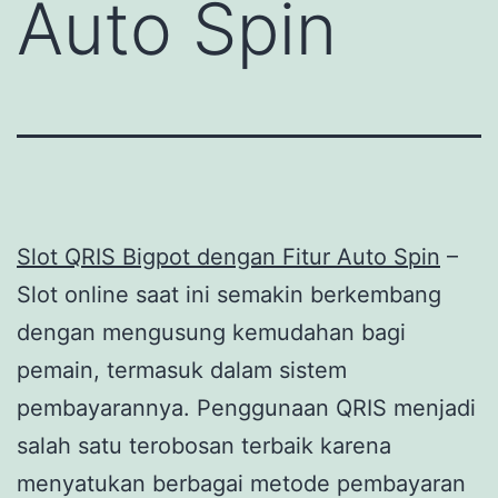
Auto Spin
Slot QRIS Bigpot dengan Fitur Auto Spin
–
Slot online saat ini semakin berkembang
dengan mengusung kemudahan bagi
pemain, termasuk dalam sistem
pembayarannya. Penggunaan QRIS menjadi
salah satu terobosan terbaik karena
menyatukan berbagai metode pembayaran