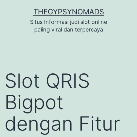
Lewati
THEGYPSYNOMADS
ke
Situs Informasi judi slot online
konten
paling viral dan terpercaya
Slot QRIS
Bigpot
dengan Fitur