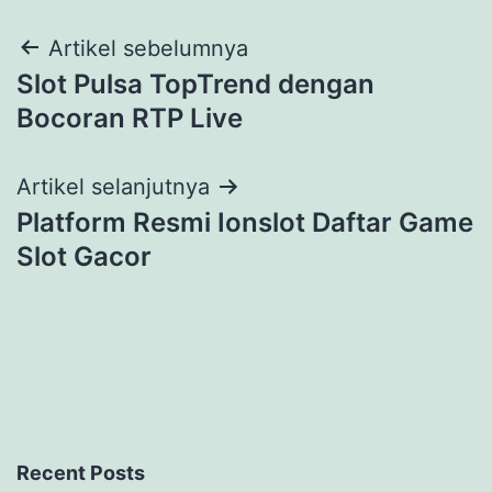
Navigasi
Artikel sebelumnya
Slot Pulsa TopTrend dengan
pos
Bocoran RTP Live
Artikel selanjutnya
Platform Resmi Ionslot Daftar Game
Slot Gacor
Recent Posts