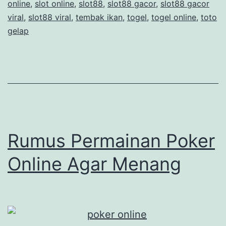
online
,
slot online
,
slot88
,
slot88 gacor
,
slot88 gacor
viral
,
slot88 viral
,
tembak ikan
,
togel
,
togel online
,
toto
gelap
Rumus Permainan Poker
Online Agar Menang