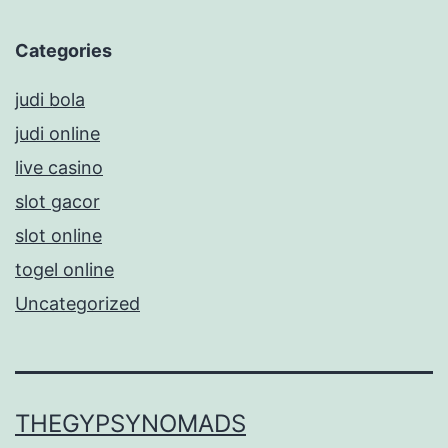
Categories
judi bola
judi online
live casino
slot gacor
slot online
togel online
Uncategorized
THEGYPSYNOMADS