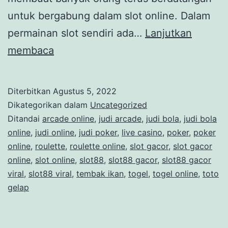
untuk bergabung dalam slot online. Dalam
permainan slot sendiri ada…
Lanjutkan
Game
membaca
Slot
Terbaru
Diterbitkan
Agustus 5, 2022
dari
Dikategorikan dalam
Uncategorized
Pragmatic
Ditandai
arcade online
,
judi arcade
,
judi bola
,
judi bola
online
,
judi online
,
judi poker
,
live casino
,
poker
,
poker
di
online
,
roulette
,
roulette online
,
slot gacor
,
slot gacor
2022
online
,
slot online
,
slot88
,
slot88 gacor
,
slot88 gacor
viral
,
slot88 viral
,
tembak ikan
,
togel
,
togel online
,
toto
gelap