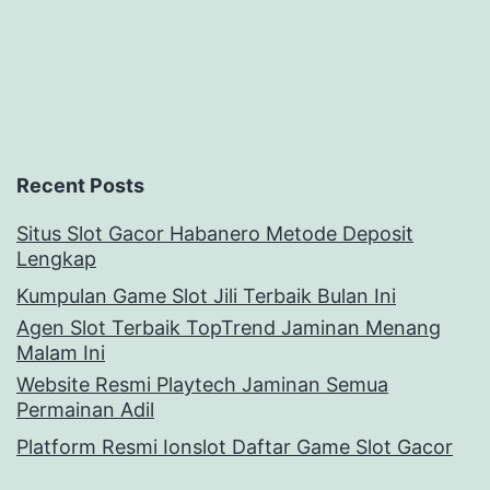
Recent Posts
Situs Slot Gacor Habanero Metode Deposit
Lengkap
Kumpulan Game Slot Jili Terbaik Bulan Ini
Agen Slot Terbaik TopTrend Jaminan Menang
Malam Ini
Website Resmi Playtech Jaminan Semua
Permainan Adil
Platform Resmi Ionslot Daftar Game Slot Gacor