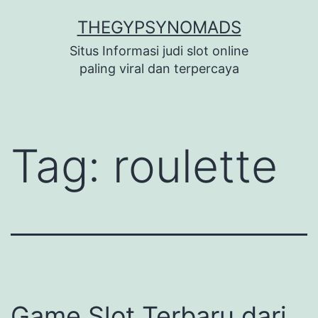
Lewati
THEGYPSYNOMADS
ke
Situs Informasi judi slot online
konten
paling viral dan terpercaya
Tag:
roulette
Game Slot Terbaru dari