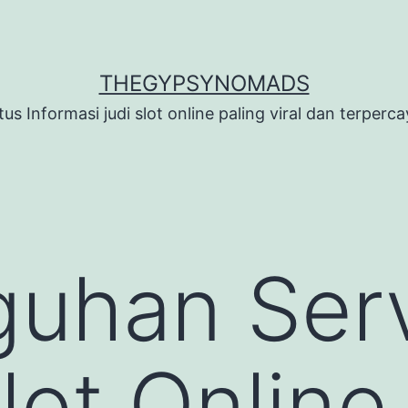
THEGYPSYNOMADS
tus Informasi judi slot online paling viral dan terperc
guhan Ser
ot Online