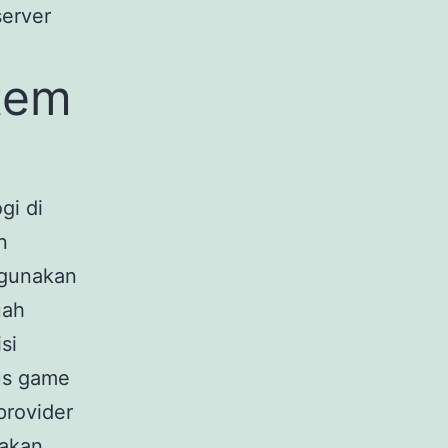
server
tem
gi di
n
i gunakan
uah
si
us game
provider
nakan