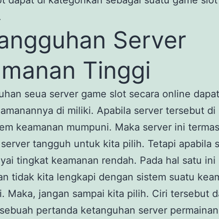
t dapat di kategorikan sebagai suatu game slot
.
angguhan Server
manan Tinggi
han seua server game slot secara online dapat 
eamanannya di miliki. Apabila server tersebut di
stem keamanan mumpuni. Maka server ini terma
 server tangguh untuk kita pilih. Tetapi apabila 
i tingkat keamanan rendah. Pada hal satu ini 
n tidak kita lengkapi dengan sistem suatu ke
 Maka, jangan sampai kita pilih. Ciri tersebut 
 sebuah pertanda ketanguhan server permainan