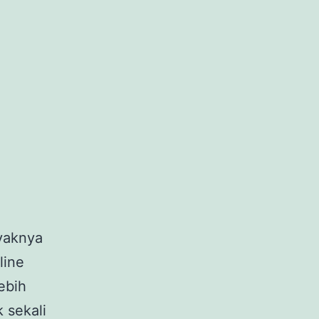
yaknya
line
ebih
 sekali