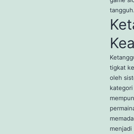
game slo
tangguh
Ket
Kea
Ketanggu
tigkat k
oleh si
kategori
mempunya
permaina
memadai.
menjadi