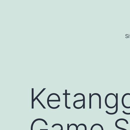
Lewati
ke
konten
Si
Ketang
Game Sl